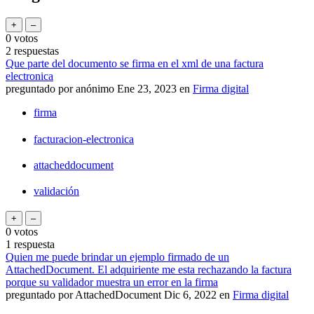
0
votos
2
respuestas
Que parte del documento se firma en el xml de una factura
electronica
preguntado
por
anónimo
Ene 23, 2023
en
Firma digital
firma
facturacion-electronica
attacheddocument
validación
0
votos
1
respuesta
Quien me puede brindar un ejemplo firmado de un
AttachedDocument. El adquiriente me esta rechazando la factura
porque su validador muestra un error en la firma
preguntado
por
AttachedDocument
Dic 6, 2022
en
Firma digital