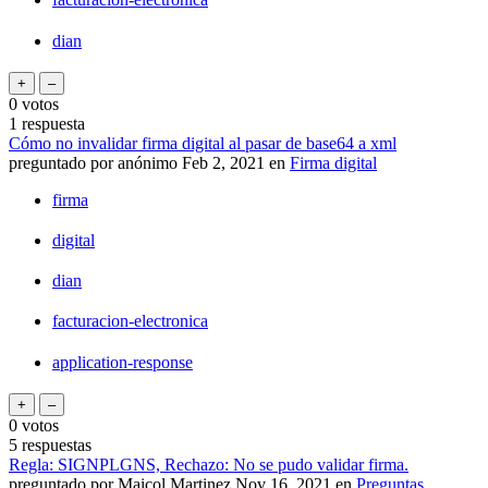
dian
0
votos
1
respuesta
Cómo no invalidar firma digital al pasar de base64 a xml
preguntado
por
anónimo
Feb 2, 2021
en
Firma digital
firma
digital
dian
facturacion-electronica
application-response
0
votos
5
respuestas
Regla: SIGNPLGNS, Rechazo: No se pudo validar firma.
preguntado
por
Maicol Martinez
Nov 16, 2021
en
Preguntas