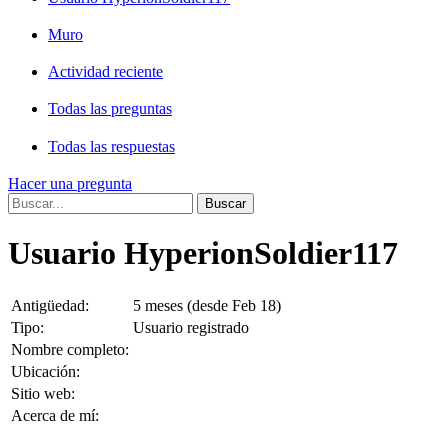
Muro
Actividad reciente
Todas las preguntas
Todas las respuestas
Hacer una pregunta
Usuario HyperionSoldier117
Antigüedad:
5 meses (desde Feb 18)
Tipo:
Usuario registrado
Nombre completo:
Ubicación:
Sitio web:
Acerca de mí: