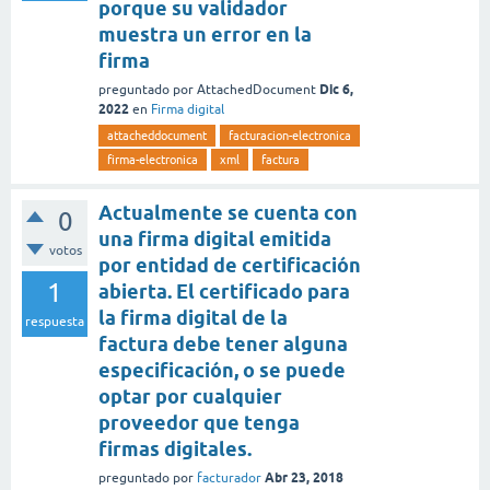
porque su validador
muestra un error en la
firma
Dic 6,
preguntado
por
AttachedDocument
2022
en
Firma digital
attacheddocument
facturacion-electronica
firma-electronica
xml
factura
Actualmente se cuenta con
0
una firma digital emitida
votos
por entidad de certificación
1
abierta. El certificado para
la firma digital de la
respuesta
factura debe tener alguna
especificación, o se puede
optar por cualquier
proveedor que tenga
firmas digitales.
Abr 23, 2018
preguntado
por
facturador