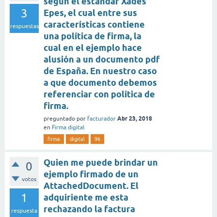
según el estándar Xades
3
Epes, el cual entre sus
características contiene
respuestas
una política de firma, la
cual en el ejemplo hace
alusión a un documento pdf
de España. En nuestro caso
a que documento debemos
referenciar con política de
firma.
Abr 23, 2018
preguntado
por
facturador
en
Firma digital
firma
digital
96
Quien me puede brindar un
0
ejemplo firmado de un
votos
AttachedDocument. El
1
adquiriente me esta
rechazando la factura
respuesta