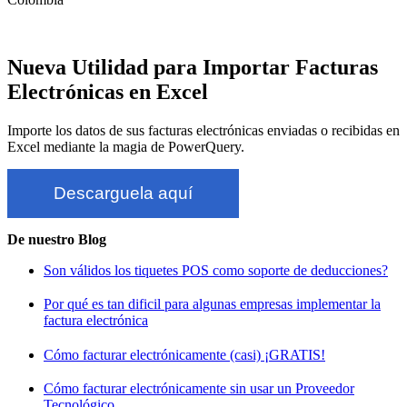
Copyright © 2020-2026
Nueva Utilidad para Importar Facturas
Electrónicas en Excel
Importe los datos de sus facturas electrónicas enviadas o recibidas en
Excel mediante la magia de PowerQuery.
Descarguela aquí
De nuestro Blog
Son válidos los tiquetes POS como soporte de deducciones?
Por qué es tan dificil para algunas empresas implementar la
factura electrónica
Cómo facturar electrónicamente (casi) ¡GRATIS!
Cómo facturar electrónicamente sin usar un Proveedor
Tecnológico