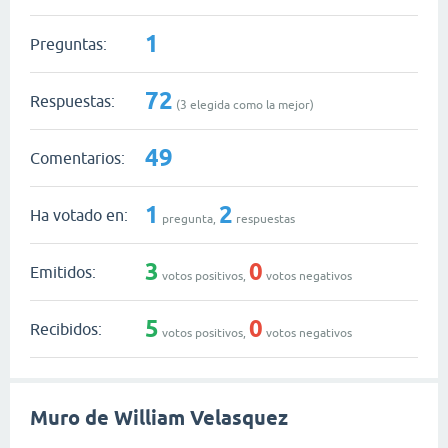
1
Preguntas:
72
Respuestas:
(
3
elegida como la mejor)
49
Comentarios:
1
2
Ha votado en:
pregunta,
respuestas
3
0
Emitidos:
votos positivos,
votos negativos
5
0
Recibidos:
votos positivos,
votos negativos
Muro de William Velasquez