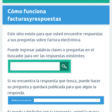
Cómo funciona
facturasyrespuestas
Este sitio existe para que usted encuentre respuestas
a sus preguntas sobre factura electrónica.
Puede ingresar palabras claves o preguntas en el
buscador para ver las respuestas existentes
Si no encuentra la respuesta que busca, puede hacer
su pregunta y quedará publicada para que algún la
responda.
Si queda satisfecho con la respuesta, usted la marca