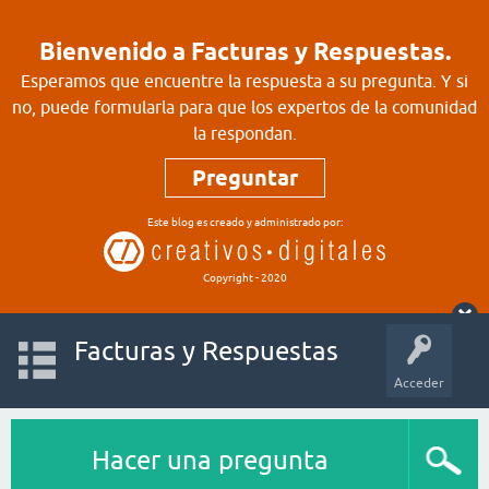
Bienvenido a Facturas y Respuestas.
Esperamos que encuentre la respuesta a su pregunta. Y si
no, puede formularla para que los expertos de la comunidad
la respondan.
Preguntar
Este blog es creado y administrado por:
Copyright - 2020
Facturas y Respuestas
Acceder
Hacer una pregunta