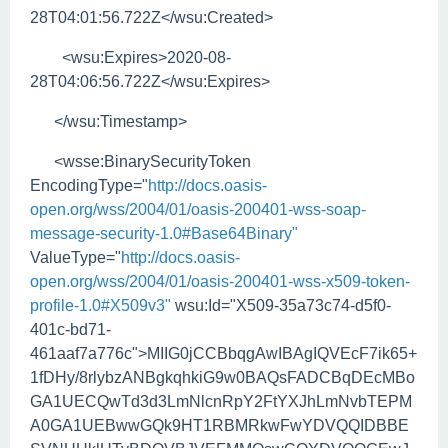
28T04:01:56.722Z</wsu:Created>
<wsu:Expires>2020-08-
28T04:06:56.722Z</wsu:Expires>
</wsu:Timestamp>
<wsse:BinarySecurityToken
EncodingType="
http://docs.oasis-
open.org/wss/2004/01/oasis-200401-wss-soap-
message-security-1.0#Base64Binary"
ValueType="
http://docs.oasis-
open.org/wss/2004/01/oasis-200401-wss-x509-token-
profile-1.0#X509v3"
wsu:Id="X509-35a73c74-d5f0-
401c-bd71-
461aaf7a776c">MIIG0jCCBbqgAwIBAgIQVEcF7ik65+
1fDHy/8rlybzANBgkqhkiG9w0BAQsFADCBqDEcMBo
GA1UECQwTd3d3LmNlcnRpY2FtYXJhLmNvbTEPM
A0GA1UEBwwGQk9HT1RBMRkwFwYDVQQIDBBE