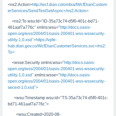
<ns2:Action>
http://wcf.dian.colombia/IWcfDianCustom
erServices/SendTestSetAsync</ns2:Action>
<ns2:To wsu:Id="ID-35a73c74-d5f0-401c-bd71-
461aaf7a776c" xmlns:wsu="
http://docs.oasis-
open.org/wss/2004/01/oasis-200401-wss-wssecurity-
utility-1.0.xsd">https://vpfe-
hab.dian.gov.co/WcfDianCustomerServices.svc</ns2:
To>
<wsse:Security xmlns:wsu="
http://docs.oasis-
open.org/wss/2004/01/oasis-200401-wss-wssecurity-
utility-1.0.xsd"
xmlns:wsse="
http://docs.oasis-
open.org/wss/2004/01/oasis-200401-wss-wssecurity-
secext-1.0.xsd">
<wsu:Timestamp wsu:id="TS-35a73c74-d5f0-401c-
bd71-461aaf7a776c">
<wsu:Created>2020-08-