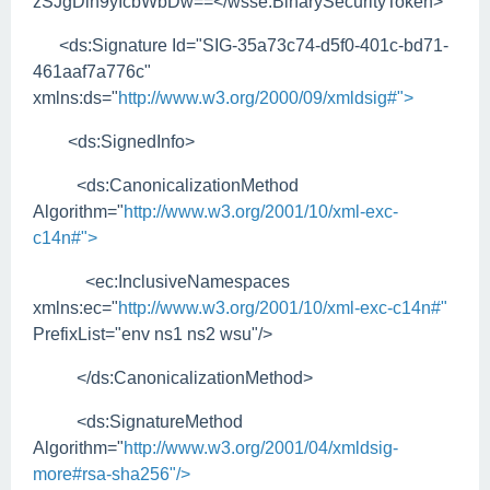
zSJgDlh9yIcbWbDw==</wsse:BinarySecurityToken>
<ds:Signature Id="SIG-35a73c74-d5f0-401c-bd71-
461aaf7a776c"
xmlns:ds="
http://www.w3.org/2000/09/xmldsig#">
<ds:SignedInfo>
<ds:CanonicalizationMethod
Algorithm="
http://www.w3.org/2001/10/xml-exc-
c14n#">
<ec:InclusiveNamespaces
xmlns:ec="
http://www.w3.org/2001/10/xml-exc-c14n#"
PrefixList="env ns1 ns2 wsu"/>
</ds:CanonicalizationMethod>
<ds:SignatureMethod
Algorithm="
http://www.w3.org/2001/04/xmldsig-
more#rsa-sha256"/>