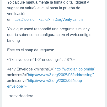
Yo calcule manualmente la firma digital (digest y
sugnatura value), el cual pasa la prueba de
verificación
en
https://tools.chilkat.io/xmlDsigVerify.cshtml
Yo vi que usted respondió una pregunta similar y
quería saber como configuraba en el web.config el
binding
Este es el soap del request:
<?xml version="1.0" encoding="utf-8"?>
<env:Envelope xmlns:ns1="
http://wcf.dian.colombia
"
xmlns:ns2="
http://www.w3.org/2005/08/addressing"
xmlns:env="
http://www.w3.org/2003/05/soap-
envelope">
<env:Header>