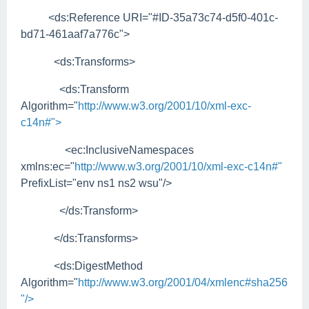
<ds:Reference URI="#ID-35a73c74-d5f0-401c-
bd71-461aaf7a776c">
<ds:Transforms>
<ds:Transform
Algorithm="
http://www.w3.org/2001/10/xml-exc-
c14n#">
<ec:InclusiveNamespaces
xmlns:ec="
http://www.w3.org/2001/10/xml-exc-c14n#"
PrefixList="env ns1 ns2 wsu"/>
</ds:Transform>
</ds:Transforms>
<ds:DigestMethod
Algorithm="
http://www.w3.org/2001/04/xmlenc#sha256
"/>