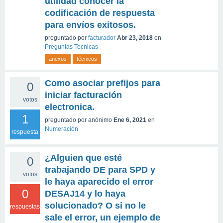
utilidad conocer la
codificación de respuesta
para envíos exitosos.
preguntado
por
facturador
Abr 23, 2018
en
Preguntas Tecnicas
anexos
técnicos
Como asociar prefijos para
0
iniciar facturación
votos
electronica.
1
preguntado
por
anónimo
Ene 6, 2021
en
Numeración
respuesta
¿Alguien que esté
0
trabajando DE para SPD y
votos
le haya aparecido el error
0
DESAJ14 y lo haya
solucionado? O si no le
respuestas
sale el error, un ejemplo de