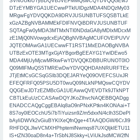
SVNUUklUTyBDQVBJVEFMMQswCQYDVQQGEwJ
DTzEYMBYGA1UECwwPTklUIDgzMDA4NDQzMy03
MRgwFgYDVQQKDA9DRVJUSUNBTUFSQSBTLkE
xGzAZBgNVBAMMEkFDIFNVQiBDRVJUSUNBTUF
SQTAgFw0yMDA3MTMxNTI0NDdaGA8yMDIxMDcxM
zE1MjQ0NVowgdcxEjAQBgNVBAgMCUFOVElPUVV
JQTEOMAwGA1UECwwFT1RST1MxEDAOBgNVBA
UTBzExOTE3MTgxGjAYBgorBgEEAYG1YwIDEwo5
MDA4MjUyMjcwMRkwFwYDVQQKDBBURUNOT0lO
Q09MIFMuQS5TMREwDwYDVQQHDAhNRURFTEx
JTjEtMCsGCSqGSIb3DQEJARYeQ09OVEFCSUxJR
EFEQFRFQ05PSU5DT0wuQ09NLkNPMQswCQYDV
QQGEwJDTzEZMBcGA1UEAwwQVEVDTk9JTkNPT
CBTLkEuUzCCASAwDQYJKoZIhvcNAQEBBQADgg
ENADCCAQgCggEBAIq8aO9nPNxKPtkn4KONAai+T
8S7oy0lEOCchU5i7bTiYuizsn9Z/m5dxxN/4cIh3SDePl
bAyliDWVk2vGiuBYKlXeQfnQge+4TAAQDGW/6CrJl9
RHFDQLJIwVCMXHPhptemINwmqs87UXQIjklETU11
IS+tZN30oaD8n4a+TrSbNJ8Skky+LViUkJsdMCW2fN