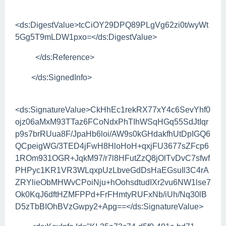
<ds:DigestValue>tcCiOY29DPQ89PLgVg62zi0t/wyWt
5Gg5T9mLDW1pxo=</ds:DigestValue>
</ds:Reference>
</ds:SignedInfo>
<ds:SignatureValue>CkHhEc1rekRX77xY4c6SevYhf0
ojz06aMxM93TTaz6FCoNdxPhTIhWSqHGq55SdJtIqr
p9s7brRUua8F/JpaHb6loi/AW9s0kGHdakfhUtDpIGQ6
QCpeigWG/3TED4jFwH8HloHoH+qxjFU3677sZFcp6
1ROm931OGR+JqkM97/r7l8HFutZzQ8jOlTvDvC7sfwf
PHPyc1KR1VR3WLqxpUzLbveGdDsHaEGsuIl3C4rA
ZRYlieObMHWvCPoiNju+hOohsdtudIXr2vu6NW1lse7
Ok0KqJ6dftHZMFPPd+FrFHmtyRUFxNb/iUh/Nq30lB
D5zTbBIOhBVzGwpy2+Apg==</ds:SignatureValue>