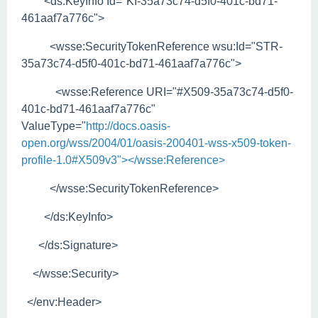
<ds:KeyInfo Id="KI-35a73c74-d5f0-401c-bd71-
461aaf7a776c">
<wsse:SecurityTokenReference wsu:Id="STR-
35a73c74-d5f0-401c-bd71-461aaf7a776c">
<wsse:Reference URI="#X509-35a73c74-d5f0-
401c-bd71-461aaf7a776c"
ValueType="
http://docs.oasis-
open.org/wss/2004/01/oasis-200401-wss-x509-token-
profile-1.0#X509v3"></wsse:Reference>
</wsse:SecurityTokenReference>
</ds:KeyInfo>
</ds:Signature>
</wsse:Security>
</env:Header>