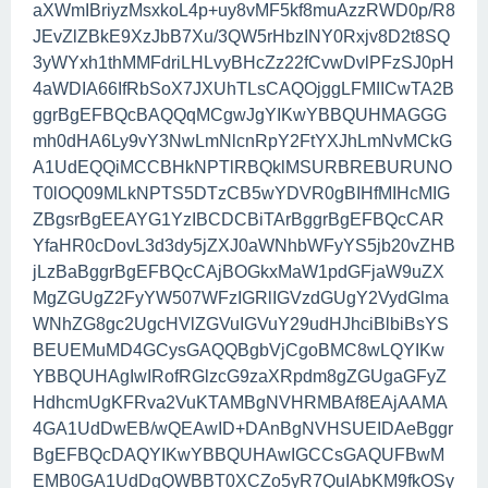
aXWmIBriyzMsxkoL4p+uy8vMF5kf8muAzzRWD0p/R8
JEvZlZBkE9XzJbB7Xu/3QW5rHbzINY0Rxjv8D2t8SQ
3yWYxh1thMMFdriLHLvyBHcZz22fCvwDvlPFzSJ0pH
4aWDIA66IfRbSoX7JXUhTLsCAQOjggLFMIICwTA2B
ggrBgEFBQcBAQQqMCgwJgYIKwYBBQUHMAGGG
mh0dHA6Ly9vY3NwLmNlcnRpY2FtYXJhLmNvMCkG
A1UdEQQiMCCBHkNPTlRBQklMSURBREBURUNO
T0lOQ09MLkNPTS5DTzCB5wYDVR0gBIHfMIHcMIG
ZBgsrBgEEAYG1YzIBCDCBiTArBggrBgEFBQcCAR
YfaHR0cDovL3d3dy5jZXJ0aWNhbWFyYS5jb20vZHB
jLzBaBggrBgEFBQcCAjBOGkxMaW1pdGFjaW9uZX
MgZGUgZ2FyYW507WFzIGRlIGVzdGUgY2VydGlma
WNhZG8gc2UgcHVlZGVuIGVuY29udHJhciBlbiBsYS
BEUEMuMD4GCysGAQQBgbVjCgoBMC8wLQYIKw
YBBQUHAgIwIRofRGlzcG9zaXRpdm8gZGUgaGFyZ
HdhcmUgKFRva2VuKTAMBgNVHRMBAf8EAjAAMA
4GA1UdDwEB/wQEAwID+DAnBgNVHSUEIDAeBggr
BgEFBQcDAQYIKwYBBQUHAwIGCCsGAQUFBwM
EMB0GA1UdDgQWBBT0XCZo5yR7QuIAbKM9fkOSy