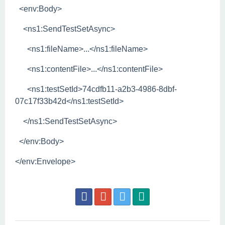
<env:Body>
<ns1:SendTestSetAsync>
<ns1:fileName>...</ns1:fileName>
<ns1:contentFile>...</ns1:contentFile>
<ns1:testSetId>74cdfb11-a2b3-4986-8dbf-
07c17f33b42d</ns1:testSetId>
</ns1:SendTestSetAsync>
</env:Body>
</env:Envelope>