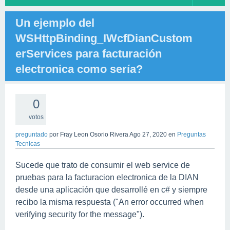
Un ejemplo del
WSHttpBinding_IWcfDianCustom
erServices para facturación
electronica como sería?
0
votos
preguntado
por
Fray Leon Osorio Rivera
Ago 27, 2020
en
Preguntas
Tecnicas
Sucede que trato de consumir el web service de
pruebas para la facturacion electronica de la DIAN
desde una aplicación que desarrollé en c# y siempre
recibo la misma respuesta ("An error occurred when
verifying security for the message").