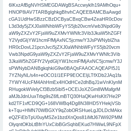
6lKxzAfBgNVHSMEGDAWgBSAccwyklh19AMhOqu+
HNOP8iAV7TARBglghkgBhvhCAQEEBAMCBaAwgd
cGA1UdHwSBzzCBzDCByaCBxqCBw4ZeaHR0cDov
L3d3dy5jZXJ0aWNhbWFyYS5jb20vcmVwb3NpdG9y
aW9yZXZvY2FjaW9uZXMvYWNfc3Vib3JkaW5hZGFf
Y2VydGljYW1hcmFfMjAxNC5jcmw/Y3JsPWNybIZha
HR0cDovL21pcnJvci5jZXJ0aWNhbWFyYS5jb20vcm
Vwb3NpdG9yaW9yZXZvY2FjaW9uZXMvYWNfc3Vib
3JkaW5hZGFfY2VydGljYW1hcmFfMjAxNC5jcmw/Y3J
sPWNybDANBgkqhkiG9w0BAQsFAAOCAQEAPI5J1
7YZNyNL/s4n+eOCO1l1EFP9EOCEljLTfXDb2JAq1fa
7YWY4UcFM4AhHmEx4HOdHCe2dhBqJ1wVnKIynM
RHugokWVeIyCf3Bzb5ibI5+OCEiJoXZGm8WMafgrM
aMJbJdnUuxTrbg9sZ6fLmBTQ30HaQKwHsKlt7He2P
kd2TF1vfCD9QG+168VWBq4Dg8N38HD5YHekjVSb
k+Tqu+HMN70WBGXY9qZobORSHueLgJDLDcMAkx
eQZFiEbTpU0uyMSZe1bzdXnQos81iMtJ67Wi92PMM
OIyqntOKbLtBfnYUxCibBGrSqhbEKud7HWwL9NFpX