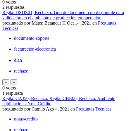
0
votos
2
respuestas
Regla: DSDS01, Rechazo: Tipo de documento no disponible para
validación en el ambiente de producción en operación
preguntado
por
Mateo Betancur H
Oct 14, 2021
en
Preguntas
Tecnicas
documento-soporte
facturacion-electronica
dian
rechazo
0
votos
1
respuesta
Regla: CAJ50, Rechazo. Regla: CBE06, Rechazo. Ambiente
habilitación - Nota Crédito
preguntado
por
Camilo
Ago 4, 2021
en
Preguntas Tecnicas
notas-credito
rechazo