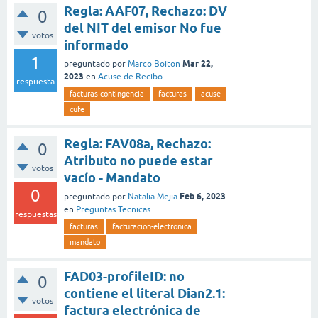
Regla: AAF07, Rechazo: DV
0
del NIT del emisor No fue
votos
informado
1
Mar 22,
preguntado
por
Marco Boiton
2023
en
Acuse de Recibo
respuesta
facturas-contingencia
facturas
acuse
cufe
Regla: FAV08a, Rechazo:
0
Atributo no puede estar
votos
vacío - Mandato
0
Feb 6, 2023
preguntado
por
Natalia Mejia
en
Preguntas Tecnicas
respuestas
facturas
facturacion-electronica
mandato
FAD03-profileID: no
0
contiene el literal Dian2.1:
votos
factura electrónica de