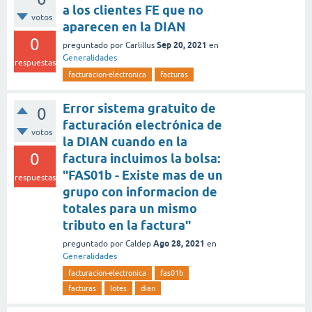
a los clientes FE que no
votos
aparecen en la DIAN
0
Sep 20, 2021
preguntado
por
Carlillus
en
Generalidades
respuestas
facturacion-electronica
facturas
Error sistema gratuito de
0
facturación electrónica de
votos
la DIAN cuando en la
0
factura incluimos la bolsa:
"FAS01b - Existe mas de un
respuestas
grupo con informacion de
totales para un mismo
tributo en la factura"
Ago 28, 2021
preguntado
por
Caldep
en
Generalidades
facturacion-electronica
fas01b
facturas
lotes
dian