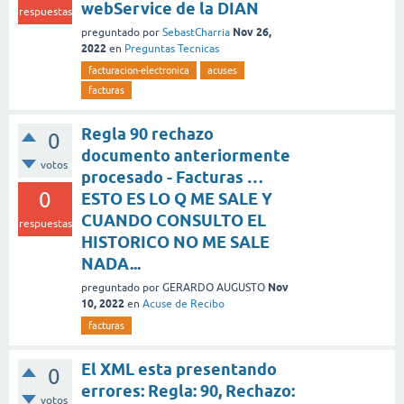
webService de la DIAN
respuestas
Nov 26,
preguntado
por
SebastCharria
2022
en
Preguntas Tecnicas
facturacion-electronica
acuses
facturas
Regla 90 rechazo
0
documento anteriormente
votos
procesado - Facturas …
0
ESTO ES LO Q ME SALE Y
CUANDO CONSULTO EL
respuestas
HISTORICO NO ME SALE
NADA...
Nov
preguntado
por
GERARDO AUGUSTO
10, 2022
en
Acuse de Recibo
facturas
El XML esta presentando
0
errores: Regla: 90, Rechazo:
votos