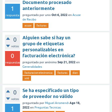
Documento procesado
1
anteriormente
Oct 6, 2022
preguntado
por
univ
en
Acuse
respuesta
de Recibo
acuse
facturas
Alguien sabe si hay un
0
grupo de etiquetas
votos
personalizables en
0
facturación electrónica?
Sep 21, 2022
preguntado
por
anónimo
en
respuestas
Generalidades
facturacion-electronica
facturas
dian
xml
Se ha especificado un tipo
0
de proveedor no válido
votos
Ago 18,
preguntado
por
Miguel Arismendi
1
2022
en
Preguntas Tecnicas