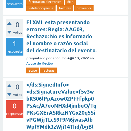
facturacion-electronica
dian
respuesta
validacion-previa
facturas
proveedor
El XML esta presentando
0
errores: Regla: AAG03,
votos
Rechazo: No es informado
1
el nombre o razón social
del destinatario del evento.
respuesta
Ago 13, 2022
preguntado
por
anónimo
en
Acuse de Recibo
acuse
facturas
</ds:SignedInfo>
0
<ds:SignatureValue>f5v3w
votos
bKS06lPpAzow02PFFfpkp0
0
PsAc/A7eoNHXd4jmbuO/Tq
PKsGXErASRkzNYGx20q5Si
respuestas
vPGWjjTLcS9F9M6jwasAlb
WplYMdk3zWji14Thd/bgBl