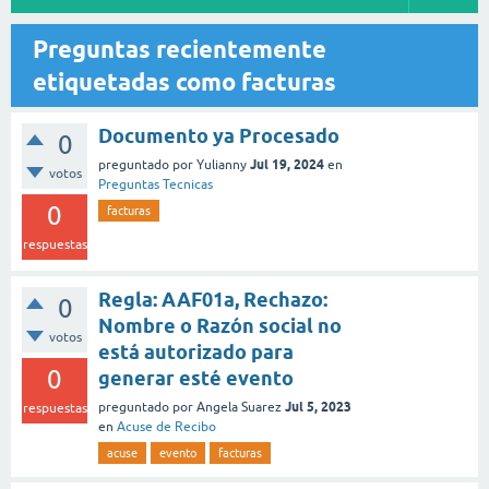
Preguntas recientemente
etiquetadas como facturas
Documento ya Procesado
0
Jul 19, 2024
preguntado
por
Yulianny
en
votos
Preguntas Tecnicas
0
facturas
respuestas
Regla: AAF01a, Rechazo:
0
Nombre o Razón social no
votos
está autorizado para
0
generar esté evento
Jul 5, 2023
preguntado
por
Angela Suarez
respuestas
en
Acuse de Recibo
acuse
evento
facturas