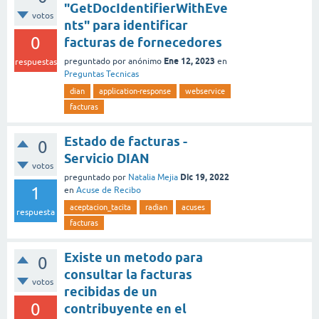
"GetDocIdentifierWithEve
votos
nts" para identificar
0
facturas de fornecedores
Ene 12, 2023
preguntado
por
anónimo
en
respuestas
Preguntas Tecnicas
dian
application-response
webservice
facturas
Estado de facturas -
0
Servicio DIAN
votos
Dic 19, 2022
preguntado
por
Natalia Mejia
1
en
Acuse de Recibo
aceptacion_tacita
radian
acuses
respuesta
facturas
Existe un metodo para
0
consultar la facturas
votos
recibidas de un
0
contribuyente en el