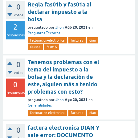
Regla fas01b y fas01a al
0
declarar impuesto a la
votos
bolsa
2
Ago 20, 2021
preguntado
por
Jhon
en
Preguntas Tecnicas
respuestas
facturacion-electronica
facturas
dian
fas01a
fas01b
Tenemos problemas con el
0
tema del impuesto a la
votos
bolsa y la declaración de
0
este, alguien más a tenido
problemas con esto?
respuestas
Ago 20, 2021
preguntado
por
Jhon
en
Generalidades
facturacion-electronica
facturas
dian
factura electronica DIAN Y
0
sale error: DOCUMENTO