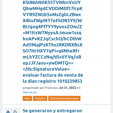
KSI88ANIlK55TVMbnVxUY
QbwMHgdCVDDiMDft7irpK
VYR9ZWzb5oMsZgbL2Bwx
X4hufWgINT7eFhDR5Y9/W
BIJgog4PffYY9yunsZOm/Z
+M1ItsW7NyysAJmuw1ssq
hoAPvKZJqCschO/hCDIhW
Ad596ajPzKThs2RKDRXBsX
SO7HrHXY7qPi+q6NheRfr
mLhYZCCzNq/d5c6YVq/uB
opJJFJauu+ywDMTQ==
</ds:SignatureValue>
evaluar factura de venta de
la dian registro 1010229853
Jul 21, 2022
preguntado
por
Francisco
en
Operación
dian
facturas
facturacion-electronica
Se generaron y entregaron
0