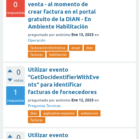
0
venta - al momento de
crear factura en el portal
respuestas
gratuito de la DIAN - En
Ambiente Habilitación
Ene 13, 2023
preguntado
por
anónimo
en
Operación
facturacion-electronica
acuse
dian
facturas
habilitación
Utilizar evento
0
"GetDocIdentifierWithEve
votos
nts" para identificar
1
facturas de fornecedores
Ene 12, 2023
preguntado
por
anónimo
en
respuesta
Preguntas Tecnicas
dian
application-response
webservice
facturas
Utilizar evento
0