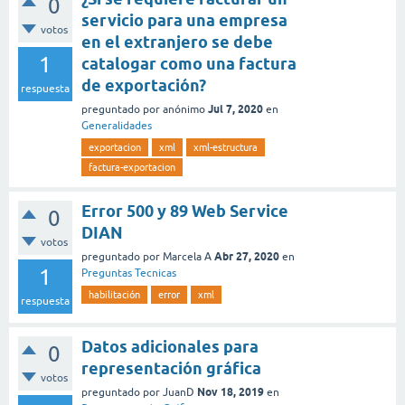
0
servicio para una empresa
votos
en el extranjero se debe
1
catalogar como una factura
de exportación?
respuesta
Jul 7, 2020
preguntado
por
anónimo
en
Generalidades
exportacion
xml
xml-estructura
factura-exportacion
Error 500 y 89 Web Service
0
DIAN
votos
Abr 27, 2020
preguntado
por
Marcela A
en
1
Preguntas Tecnicas
habilitación
error
xml
respuesta
Datos adicionales para
0
representación gráfica
votos
Nov 18, 2019
preguntado
por
JuanD
en