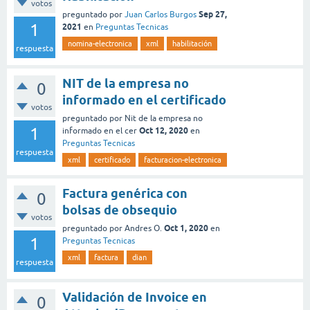
votos
Sep 27,
preguntado
por
Juan Carlos Burgos
1
2021
en
Preguntas Tecnicas
nomina-electronica
xml
habilitación
respuesta
NIT de la empresa no
0
informado en el certificado
votos
preguntado
por
Nit de la empresa no
1
Oct 12, 2020
informado en el cer
en
Preguntas Tecnicas
respuesta
xml
certificado
facturacion-electronica
Factura genérica con
0
bolsas de obsequio
votos
Oct 1, 2020
preguntado
por
Andres O.
en
1
Preguntas Tecnicas
xml
factura
dian
respuesta
Validación de Invoice en
0