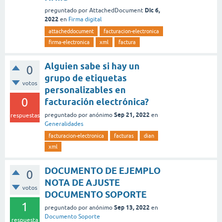
Dic 6,
preguntado
por
AttachedDocument
2022
en
Firma digital
attacheddocument
facturacion-electronica
firma-electronica
xml
factura
Alguien sabe si hay un
0
grupo de etiquetas
votos
personalizables en
0
facturación electrónica?
Sep 21, 2022
preguntado
por
anónimo
en
respuestas
Generalidades
facturacion-electronica
facturas
dian
xml
DOCUMENTO DE EJEMPLO
0
NOTA DE AJUSTE
votos
DOCUMENTO SOPORTE
1
Sep 13, 2022
preguntado
por
anónimo
en
Documento Soporte
respuesta