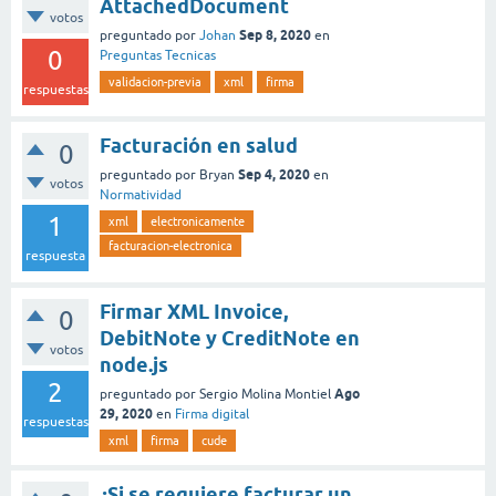
AttachedDocument
votos
Sep 8, 2020
preguntado
por
Johan
en
0
Preguntas Tecnicas
validacion-previa
xml
firma
respuestas
Facturación en salud
0
Sep 4, 2020
preguntado
por
Bryan
en
votos
Normatividad
1
xml
electronicamente
facturacion-electronica
respuesta
Firmar XML Invoice,
0
DebitNote y CreditNote en
votos
node.js
2
Ago
preguntado
por
Sergio Molina Montiel
29, 2020
en
Firma digital
respuestas
xml
firma
cude
¿Si se requiere facturar un