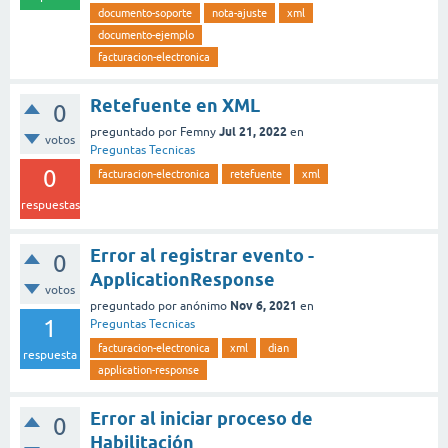
documento-soporte
nota-ajuste
xml
documento-ejemplo
facturacion-electronica
Retefuente en XML
0
Jul 21, 2022
preguntado
por
Femny
en
votos
Preguntas Tecnicas
0
facturacion-electronica
retefuente
xml
respuestas
Error al registrar evento -
0
ApplicationResponse
votos
Nov 6, 2021
preguntado
por
anónimo
en
1
Preguntas Tecnicas
facturacion-electronica
xml
dian
respuesta
application-response
Error al iniciar proceso de
0
Habilitación