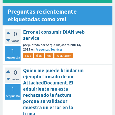
Preguntas recientemente
etiquetadas como xml
Error al consumir DIAN web
0
service
votos
Feb 13,
preguntado
por
Sergio Alejandro
1
2025
en
Preguntas Tecnicas
soap
dian
xml
habilitación
respuesta
Quien me puede brindar un
0
ejemplo firmado de un
votos
AttachedDocument. El
1
adquiriente me esta
rechazando la factura
respuesta
porque su validador
muestra un error en la
firma