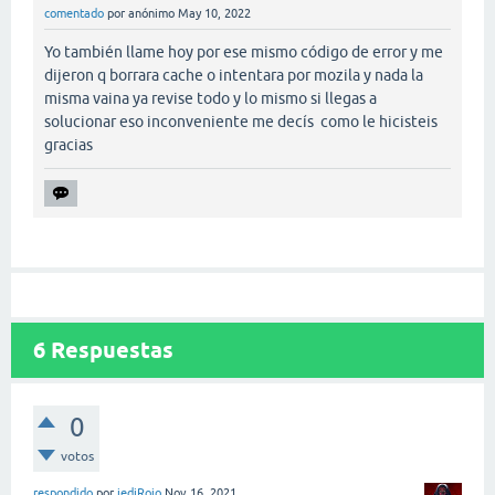
comentado
por
anónimo
May 10, 2022
Yo también llame hoy por ese mismo código de error y me
dijeron q borrara cache o intentara por mozila y nada la
misma vaina ya revise todo y lo mismo si llegas a
solucionar eso inconveniente me decís como le hicisteis
gracias
6
Respuestas
0
votos
respondido
por
jediRojo
Nov 16, 2021