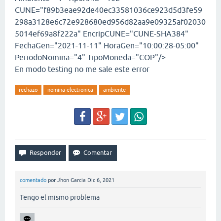
CUNE="f89b3eae92de40ec33581036ce923d5d3fe59
298a3128e6c72e928680ed956d82aa9e09325af02030
5014ef69a8f222a" EncripCUNE="CUNE-SHA384"
FechaGen="2021-11-11" HoraGen="10:00:28-05:00"
PeriodoNomina="4" TipoMoneda="COP"/>
En modo testing no me sale este error
rechazo
nomina-electronica
ambiente
comentado
por
Jhon Garcia
Dic 6, 2021
Tengo el mismo problema