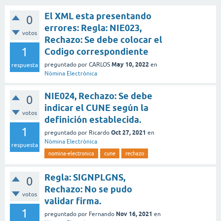
El XML esta presentando
0
errores: Regla: NIE023,
votos
Rechazo: Se debe colocar el
1
Codigo correspondiente
May 10, 2022
preguntado
por
CARLOS
en
respuesta
Nòmina Electrònica
NIE024, Rechazo: Se debe
0
indicar el CUNE según la
votos
definición establecida.
1
Oct 27, 2021
preguntado
por
Ricardo
en
Nòmina Electrònica
respuesta
nomina-electronica
cune
rechazo
Regla: SIGNPLGNS,
0
Rechazo: No se pudo
votos
validar firma.
1
Nov 16, 2021
preguntado
por
Fernando
en