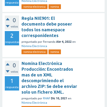
Nòmina Electrònica
respuesta
nomina-electronica
nomina
Regla NIE901: El
0
documento debe poseer
votos
todos los namespace
2
corresponidentes
Abr 4, 2022
preguntado
por
Fernando
en
respuestas
Nòmina Electrònica
nomina-electronica
nomina
Nomina Electrónica
0
Producción: Encontrados
votos
mas de un XML
1
descomprimiendo el
archivo ZIP: Se debe enviar
respuesta
solo un fichero XML.
Dic 10, 2021
preguntado
por
RHAF
en
Nòmina Electrònica