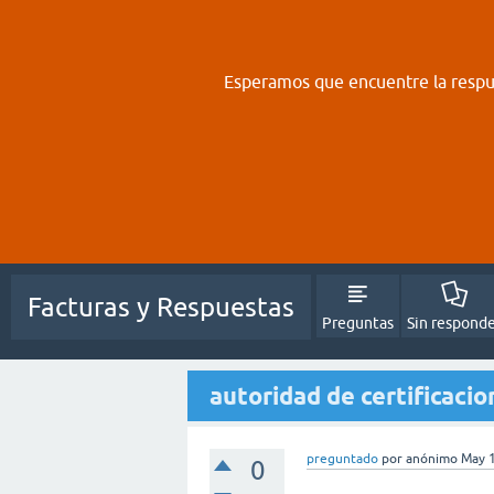
Esperamos que encuentre la respue
Facturas y Respuestas
Preguntas
Sin respond
autoridad de certificacion
preguntado
por
anónimo
May 
0