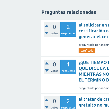
Preguntas relacionadas
al solicitar u
0
2
certificación 
votos
respuestas
generar el cer
preguntado
por
anóni
certificado
¿qUE TIEMPO
0
1
QUE DICE LA 
votos
respuesta
MIENTRAS NO 
EL TERMINO 
preguntado
por
anóni
al tratar de c
0
2
gratuito no mu
votos
respuestas