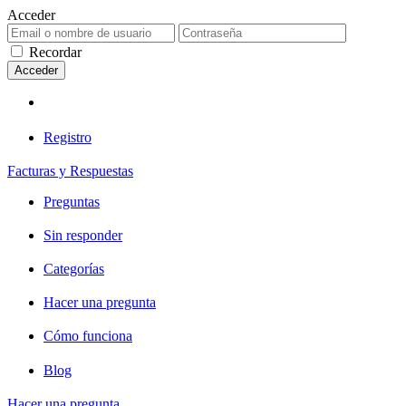
Acceder
Recordar
Registro
Facturas y Respuestas
Preguntas
Sin responder
Categorías
Hacer una pregunta
Cómo funciona
Blog
Hacer una pregunta