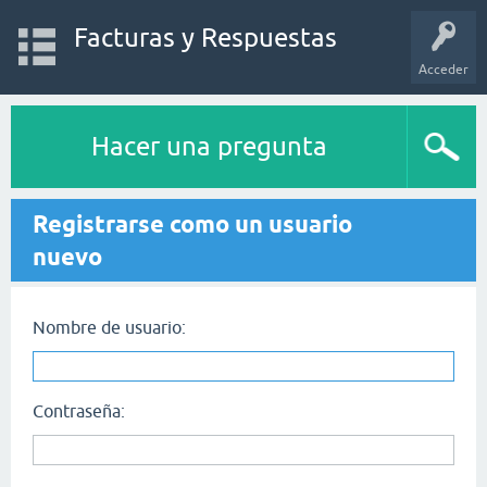
Facturas y Respuestas
Acceder
Hacer una pregunta
Registrarse como un usuario
nuevo
Nombre de usuario:
Contraseña: