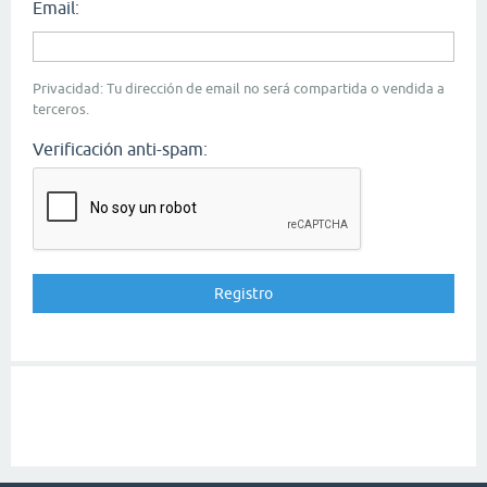
Email:
Privacidad: Tu dirección de email no será compartida o vendida a
terceros.
Verificación anti-spam: