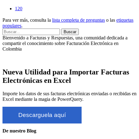
120
Para ver más, consulta la
lista completa de preguntas
o las
etiquetas
populares
.
Bienvenido a Facturas y Respuestas, una comunidad dedicada a
compartir el conocimiento sobre Facturación Electrónica en
Colombia
Copyright © 2020-2026
Nueva Utilidad para Importar Facturas
Electrónicas en Excel
Importe los datos de sus facturas electrónicas enviadas o recibidas en
Excel mediante la magia de PowerQuery.
Descarguela aquí
De nuestro Blog