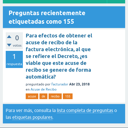
Preguntas recientemente
etiquetadas como 155
Para efectos de obtener el
0
acuse de recibo de la
votos
factura electrónica, al que
1
se refiere el Decreto, ¿es
viable que este acuse de
respuesta
recibo se genere de forma
automática?
Abr 23, 2018
preguntado
por
facturador
en
Acuse de Recibo
acuse
de
recibo
155
Para ver más, consulta la
lista completa de preguntas
o
las
etiquetas populares
.