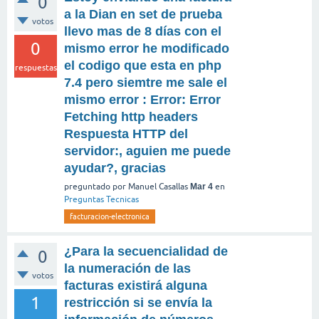
0
a la Dian en set de prueba
votos
llevo mas de 8 días con el
0
mismo error he modificado
el codigo que esta en php
respuestas
7.4 pero siemtre me sale el
mismo error : Error: Error
Fetching http headers
Respuesta HTTP del
servidor:, aguien me puede
ayudar?, gracias
preguntado
por
Manuel Casallas
Mar 4
en
Preguntas Tecnicas
facturacion-electronica
¿Para la secuencialidad de
0
la numeración de las
votos
facturas existirá alguna
1
restricción si se envía la