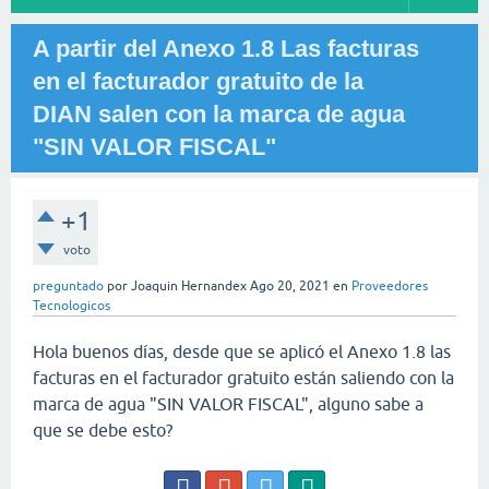
A partir del Anexo 1.8 Las facturas
en el facturador gratuito de la
DIAN salen con la marca de agua
"SIN VALOR FISCAL"
+1
voto
preguntado
por
Joaquin Hernandex
Ago 20, 2021
en
Proveedores
Tecnologicos
Hola buenos días, desde que se aplicó el Anexo 1.8 las
facturas en el facturador gratuito están saliendo con la
marca de agua "SIN VALOR FISCAL", alguno sabe a
que se debe esto?