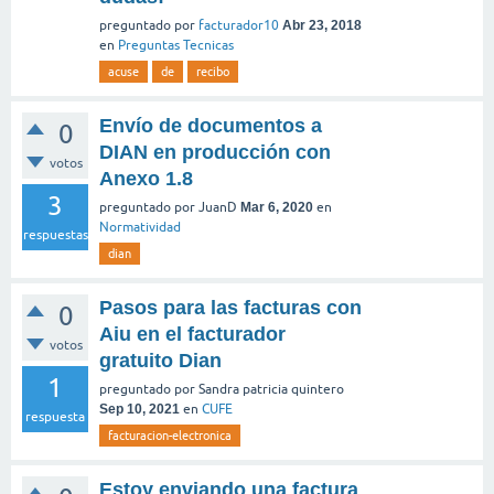
preguntado
por
facturador10
Abr 23, 2018
en
Preguntas Tecnicas
acuse
de
recibo
Envío de documentos a
0
DIAN en producción con
votos
Anexo 1.8
3
preguntado
por
JuanD
Mar 6, 2020
en
Normatividad
respuestas
dian
Pasos para las facturas con
0
Aiu en el facturador
votos
gratuito Dian
1
preguntado
por
Sandra patricia quintero
Sep 10, 2021
en
CUFE
respuesta
facturacion-electronica
Estoy enviando una factura