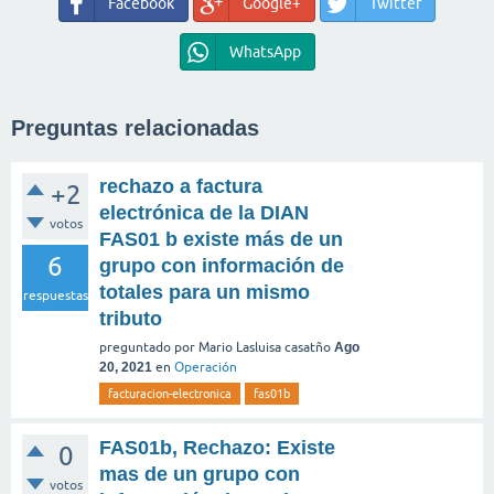
Facebook
Google+
Twitter
WhatsApp
Preguntas relacionadas
rechazo a factura
+2
electrónica de la DIAN
votos
FAS01 b existe más de un
6
grupo con información de
totales para un mismo
respuestas
tributo
preguntado
por
Mario Lasluisa casatño
Ago
20, 2021
en
Operación
facturacion-electronica
fas01b
FAS01b, Rechazo: Existe
0
mas de un grupo con
votos