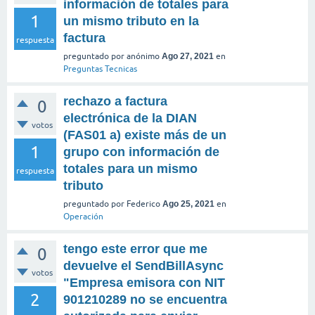
información de totales para
1
un mismo tributo en la
factura
respuesta
preguntado
por
anónimo
Ago 27, 2021
en
Preguntas Tecnicas
rechazo a factura
0
electrónica de la DIAN
votos
(FAS01 a) existe más de un
1
grupo con información de
totales para un mismo
respuesta
tributo
preguntado
por
Federico
Ago 25, 2021
en
Operación
tengo este error que me
0
devuelve el SendBillAsync
votos
"Empresa emisora con NIT
2
901210289 no se encuentra