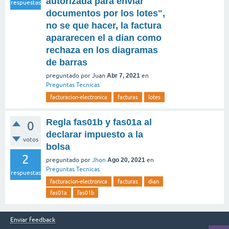
autorizada para enviar
respuestas
documentos por los lotes",
no se que hacer, la factura
apararecen el a dian como
rechaza en los diagramas
de barras
preguntado
por
Juan
Abr 7, 2021
en
Preguntas Tecnicas
facturacion-electronica
facturas
lotes
Regla fas01b y fas01a al
0
declarar impuesto a la
votos
bolsa
2
preguntado
por
Jhon
Ago 20, 2021
en
Preguntas Tecnicas
respuestas
facturacion-electronica
facturas
dian
fas01a
fas01b
Enviar feedback