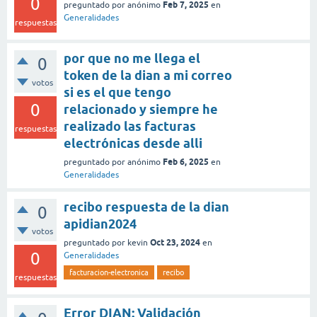
0
Feb 7, 2025
preguntado
por
anónimo
en
Generalidades
respuestas
por que no me llega el
0
token de la dian a mi correo
votos
si es el que tengo
0
relacionado y siempre he
realizado las facturas
respuestas
electrónicas desde alli
Feb 6, 2025
preguntado
por
anónimo
en
Generalidades
recibo respuesta de la dian
0
apidian2024
votos
Oct 23, 2024
preguntado
por
kevin
en
0
Generalidades
facturacion-electronica
recibo
respuestas
Error DIAN: Validación