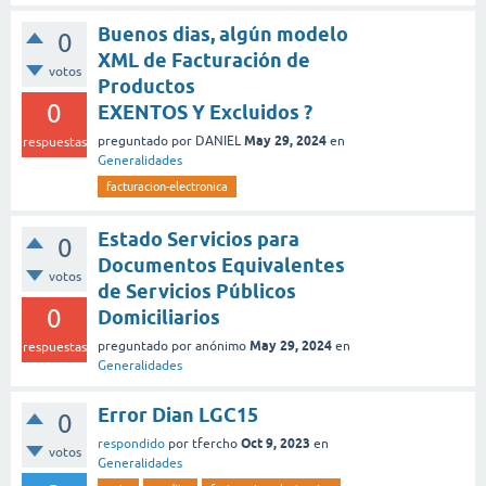
Buenos dias, algún modelo
0
XML de Facturación de
votos
Productos
0
EXENTOS Y Excluidos ?
May 29, 2024
preguntado
por
DANIEL
en
respuestas
Generalidades
facturacion-electronica
Estado Servicios para
0
Documentos Equivalentes
votos
de Servicios Públicos
0
Domiciliarios
May 29, 2024
preguntado
por
anónimo
en
respuestas
Generalidades
Error Dian LGC15
0
Oct 9, 2023
respondido
por
tfercho
en
votos
Generalidades