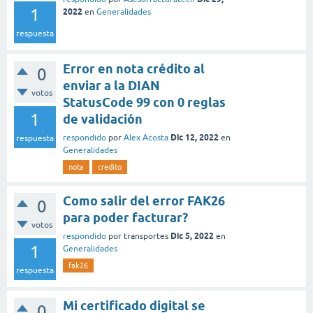
1
2022
en
Generalidades
respuesta
Error en nota crédito al
0
enviar a la DIAN
votos
StatusCode 99 con 0 reglas
1
de validación
Dic 12, 2022
respondido
por
Alex Acosta
en
respuesta
Generalidades
nota
credito
Como salir del error FAK26
0
para poder facturar?
votos
Dic 5, 2022
respondido
por
transportes
en
1
Generalidades
fak26
respuesta
Mi certificado digital se
0