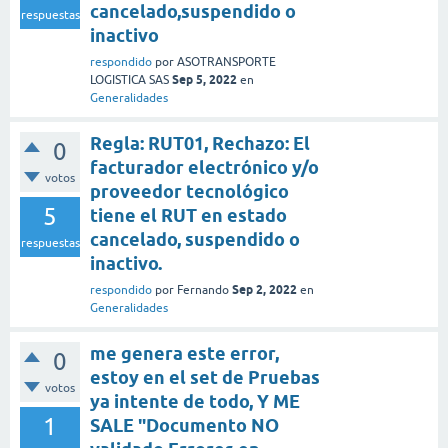
cancelado,suspendido o
respuestas
inactivo
respondido
por
ASOTRANSPORTE
Sep 5, 2022
LOGISTICA SAS
en
Generalidades
Regla: RUT01, Rechazo: El
0
facturador electrónico y/o
votos
proveedor tecnológico
5
tiene el RUT en estado
cancelado, suspendido o
respuestas
inactivo.
Sep 2, 2022
respondido
por
Fernando
en
Generalidades
me genera este error,
0
estoy en el set de Pruebas
votos
ya intente de todo, Y ME
1
SALE "Documento NO