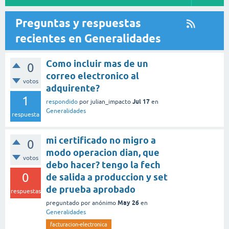
Preguntas y respuestas
recientes en Generalidades
Como incluir mas de un
0
correo electronico al
votos
adquirente?
1
Jul 17
respondido
por
julian_impacto
en
Generalidades
respuesta
mi certificado no migro a
0
modo operacion dian, que
votos
debo hacer? tengo la fech
0
de salida a produccion y set
de prueba aprobado
respuestas
May 26
preguntado
por
anónimo
en
Generalidades
facturacion-electronica