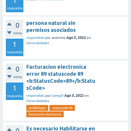
1
respuesta
persona natural sin
0
permisos asociados
votos
Ago 5, 2022
respondido
por
anónimo
en
1
Generalidades
respuesta
Facturacion electronica
0
error 89 statuscode 89
votos
<b:StatusCode>89</b:Statu
1
sCode>
Ago 3, 2022
respondido
por
tamay0
en
respuesta
Generalidades
sendbillsync
-statuscode-89
facturacion-electronica
Es necesario Habilitarse en
0