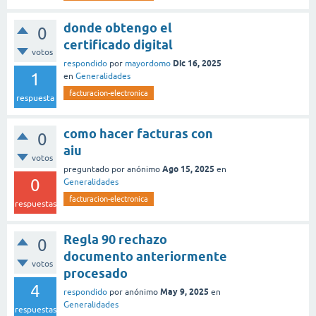
donde obtengo el
0
certificado digital
votos
Dic 16, 2025
respondido
por
mayordomo
1
en
Generalidades
facturacion-electronica
respuesta
como hacer facturas con
0
aiu
votos
Ago 15, 2025
preguntado
por
anónimo
en
0
Generalidades
facturacion-electronica
respuestas
Regla 90 rechazo
0
documento anteriormente
votos
procesado
4
May 9, 2025
respondido
por
anónimo
en
Generalidades
respuestas