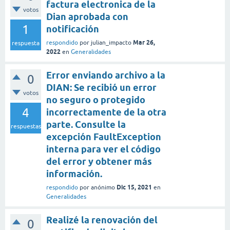
factura electronica de la
votos
Dian aprobada con
1
notificación
Mar 26,
respondido
por
julian_impacto
respuesta
2022
en
Generalidades
Error enviando archivo a la
0
DIAN: Se recibió un error
votos
no seguro o protegido
4
incorrectamente de la otra
parte. Consulte la
respuestas
excepción FaultException
interna para ver el código
del error y obtener más
información.
Dic 15, 2021
respondido
por
anónimo
en
Generalidades
Realizé la renovación del
0