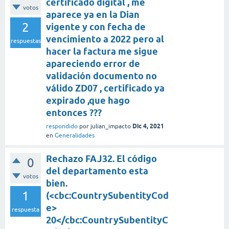
certificado digital , me
votos
aparece ya en la Dian
2
vigente y con fecha de
vencimiento a 2022 pero al
respuestas
hacer la factura me sigue
apareciendo error de
validación documento no
válido ZD07 , certificado ya
expirado ,que hago
entonces ???
Dic 4, 2021
respondido
por
julian_impacto
en
Generalidades
Rechazo FAJ32. El código
0
del departamento esta
votos
bien.
1
(<cbc:CountrySubentityCod
e>
respuesta
20</cbc:CountrySubentityC