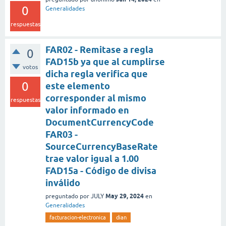
0
Generalidades
respuestas
FAR02 - Remitase a regla
0
FAD15b ya que al cumplirse
votos
dicha regla verifica que
0
este elemento
corresponder al mismo
respuestas
valor informado en
DocumentCurrencyCode
FAR03 -
SourceCurrencyBaseRate
trae valor igual a 1.00
FAD15a - Código de divisa
inválido
May 29, 2024
preguntado
por
JULY
en
Generalidades
facturacion-electronica
dian