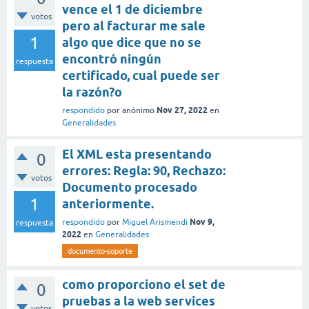
vence el 1 de diciembre
votos
pero al facturar me sale
1
algo que dice que no se
encontró ningún
respuesta
certificado, cual puede ser
la razón?o
Nov 27, 2022
respondido
por
anónimo
en
Generalidades
El XML esta presentando
0
errores: Regla: 90, Rechazo:
votos
Documento procesado
1
anteriormente.
Nov 9,
respondido
por
Miguel Arismendi
respuesta
2022
en
Generalidades
documento-soporte
como proporciono el set de
0
pruebas a la web services
votos