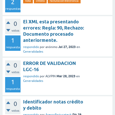
2
nota
credito
facturacion-electronica
respuestas
El XML esta presentando
0
errores: Regla: 90, Rechazo:
votos
Documento procesado
1
anteriormente.
Jul 27, 2023
respondido
por
anónimo
en
respuesta
Generalidades
ERROR DE VALIDACION
0
LGC-16
votos
Mar 28, 2023
respondido
por
ALVPIN
en
1
Generalidades
respuesta
Identificador notas crédito
0
y debito
votos
Dic 29,
respondido
por
AsesorFacturatech