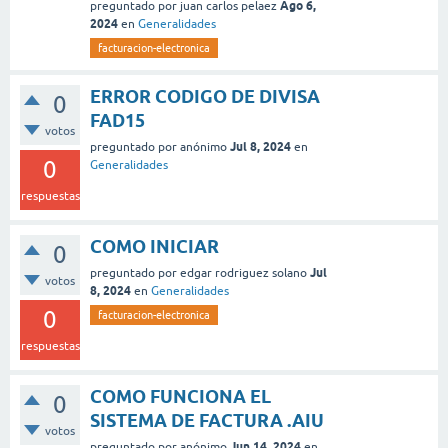
Ago 6,
preguntado
por
juan carlos pelaez
2024
en
Generalidades
facturacion-electronica
ERROR CODIGO DE DIVISA
0
FAD15
votos
Jul 8, 2024
preguntado
por
anónimo
en
0
Generalidades
respuestas
COMO INICIAR
0
Jul
preguntado
por
edgar rodriguez solano
votos
8, 2024
en
Generalidades
0
facturacion-electronica
respuestas
COMO FUNCIONA EL
0
SISTEMA DE FACTURA .AIU
votos
Jun 14, 2024
preguntado
por
anónimo
en