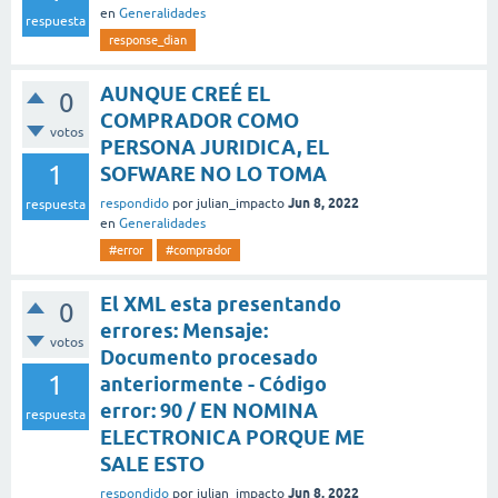
en
Generalidades
respuesta
response_dian
AUNQUE CREÉ EL
0
COMPRADOR COMO
votos
PERSONA JURIDICA, EL
1
SOFWARE NO LO TOMA
Jun 8, 2022
respondido
por
julian_impacto
respuesta
en
Generalidades
#error
#comprador
El XML esta presentando
0
errores: Mensaje:
votos
Documento procesado
1
anteriormente - Código
error: 90 / EN NOMINA
respuesta
ELECTRONICA PORQUE ME
SALE ESTO
Jun 8, 2022
respondido
por
julian_impacto