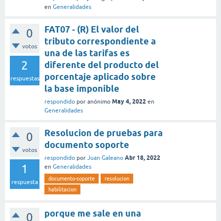
en
Generalidades
FAT07 - (R) El valor del
0
tributo correspondiente a
votos
una de las tarifas es
2
diferente del producto del
porcentaje aplicado sobre
respuestas
la base imponible
May 4, 2022
respondido
por
anónimo
en
Generalidades
Resolucion de pruebas para
0
documento soporte
votos
Abr 18, 2022
respondido
por
Juan Galeano
1
en
Generalidades
documento-soporte
resolucion
respuesta
habilitacion
porque me sale en una
0