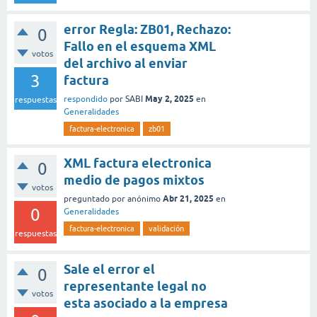
error Regla: ZB01, Rechazo:
0
Fallo en el esquema XML
votos
del archivo al enviar
3
factura
May 2, 2025
respondido
por
SABI
en
respuestas
Generalidades
factura-electronica
zb01
XML factura electronica
0
medio de pagos mixtos
votos
Abr 21, 2025
preguntado
por
anónimo
en
0
Generalidades
factura-electronica
validación
respuestas
Sale el error el
0
representante legal no
votos
esta asociado a la empresa