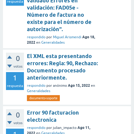
validado Errores en
respuesta
validación: FAD05e -
Número de factura no
existe para el número de
autorización".
Ago 18,
respondido
por
Miguel Arismendi
2022
en
Generalidades
El XML esta presentando
0
errores: Regla: 90, Rechazo:
votos
Documento procesado
1
anteriormente.
Ago 15, 2022
respondido
por
anónimo
en
respuesta
Generalidades
documento-soporte
Error 90 facturacion
0
electronica
votos
Ago 11,
respondido
por
julian_impacto
2022
en
Generalidades