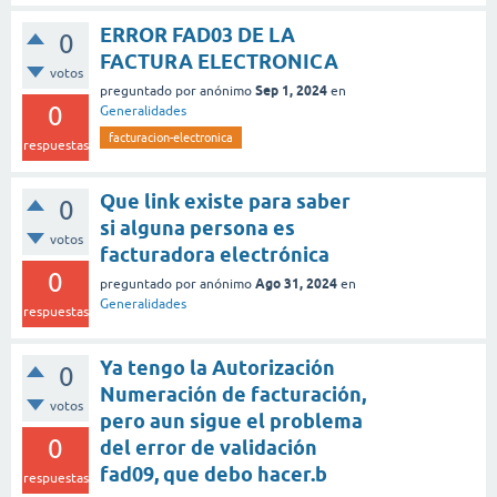
ERROR FAD03 DE LA
0
FACTURA ELECTRONICA
votos
Sep 1, 2024
preguntado
por
anónimo
en
0
Generalidades
facturacion-electronica
respuestas
Que link existe para saber
0
si alguna persona es
votos
facturadora electrónica
0
Ago 31, 2024
preguntado
por
anónimo
en
Generalidades
respuestas
Ya tengo la Autorización
0
Numeración de facturación,
votos
pero aun sigue el problema
0
del error de validación
fad09, que debo hacer.b
respuestas