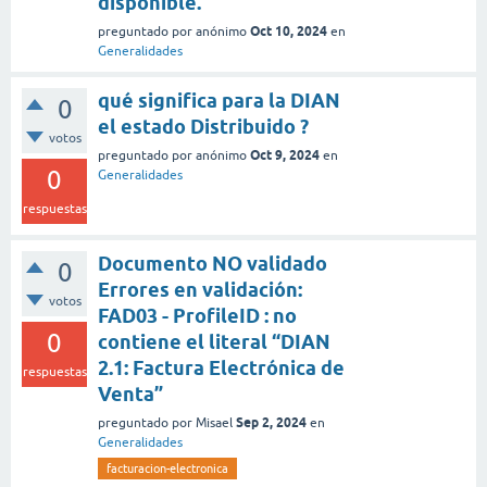
disponible.
Oct 10, 2024
preguntado
por
anónimo
en
Generalidades
qué significa para la DIAN
0
el estado Distribuido ?
votos
Oct 9, 2024
preguntado
por
anónimo
en
0
Generalidades
respuestas
Documento NO validado
0
Errores en validación:
votos
FAD03 - ProfileID : no
0
contiene el literal “DIAN
2.1: Factura Electrónica de
respuestas
Venta”
Sep 2, 2024
preguntado
por
Misael
en
Generalidades
facturacion-electronica