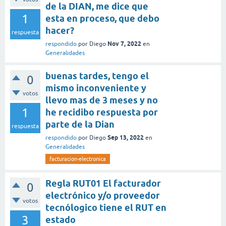
de la DIAN, me dice que
1
esta en proceso, que debo
hacer?
respuesta
Nov 7, 2022
respondido
por
Diego
en
Generalidades
buenas tardes, tengo el
0
mismo inconveniente y
votos
llevo mas de 3 meses y no
1
he recidibo respuesta por
parte de la Dian
respuesta
Sep 13, 2022
respondido
por
Diego
en
Generalidades
facturacion-electronica
Regla RUT01 El facturador
0
electrónico y/o proveedor
votos
tecnólogico tiene el RUT en
3
estado