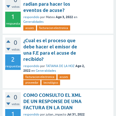
radian para hacer los
votos
eventos de acuse?
1
Ago 3, 2022
respondido
por
Mateo
en
Generalidades
respuesta
acuses
facturacion-electronica
¿Cual es el proceso que
0
debe hacer el emisor de
votos
una F.E para el acuse de
2
recibido?
Ago 2,
respondido
por
TATIANA DE LA HOZ
respuestas
2022
en
Generalidades
facturacion-electronica
acuses
proveedor
tecnológico
COMO CONSULTO EL XML
0
DE UN RESPONSE DE UNA
votos
FACTURA EN LA DIAN
1
Jul 31, 2022
respondido
por
julian_impacto