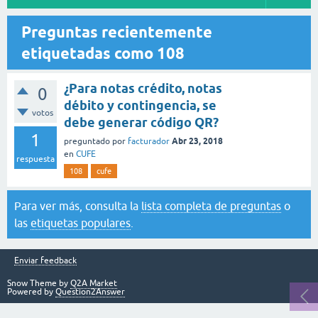
Preguntas recientemente
etiquetadas como 108
¿Para notas crédito, notas
0
débito y contingencia, se
votos
debe generar código QR?
1
Abr 23, 2018
preguntado
por
facturador
en
CUFE
respuesta
108
cufe
Para ver más, consulta la
lista completa de preguntas
o
las
etiquetas populares
.
Enviar feedback
Snow Theme by
Q2A Market
Powered by
Question2Answer