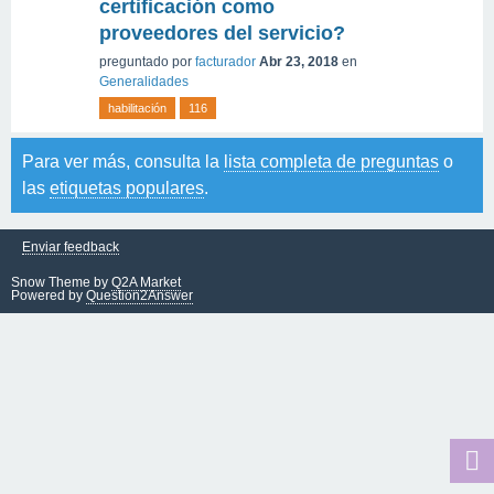
certificación como
proveedores del servicio?
preguntado
por
facturador
Abr 23, 2018
en
Generalidades
habilitación
116
Para ver más, consulta la
lista completa de preguntas
o
las
etiquetas populares
.
Enviar feedback
Snow Theme by
Q2A Market
Powered by
Question2Answer