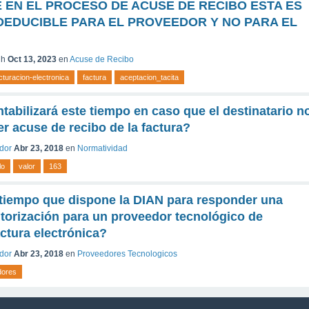
 EN EL PROCESO DE ACUSE DE RECIBO ESTA ES
EDUCIBLE PARA EL PROVEEDOR Y NO PARA EL
 h
Oct 13, 2023
en
Acuse de Recibo
cturacion-electronica
factura
aceptacion_tacita
tabilizará este tiempo en caso que el destinatario n
r acuse de recibo de la factura?
ador
Abr 23, 2018
en
Normatividad
lo
valor
163
 tiempo que dispone la DIAN para responder una
utorización para un proveedor tecnológico de
actura electrónica?
ador
Abr 23, 2018
en
Proveedores Tecnologicos
dores