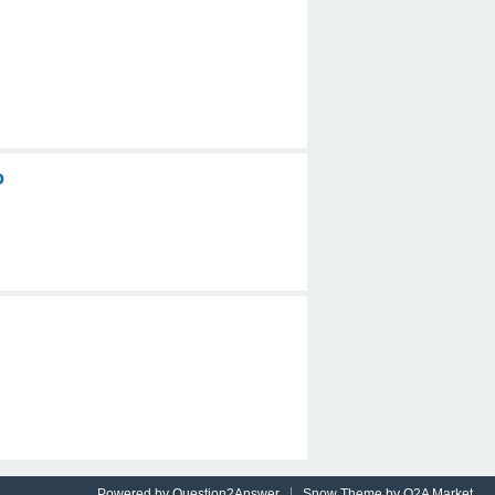
o
Powered by
Question2Answer
Snow Theme by
Q2A Market