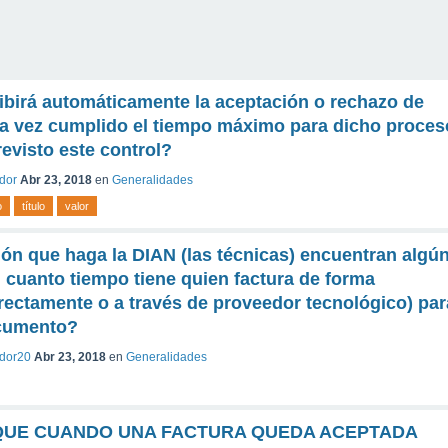
ibirá automáticamente la aceptación o rechazo de
na vez cumplido el tiempo máximo para dicho proces
evisto este control?
ador
Abr 23, 2018
en
Generalidades
o
título
valor
sión que haga la DIAN (las técnicas) encuentran algú
 cuanto tiempo tiene quien factura de forma
irectamente o a través de proveedor tecnológico) par
ocumento?
ador20
Abr 23, 2018
en
Generalidades
QUE CUANDO UNA FACTURA QUEDA ACEPTADA