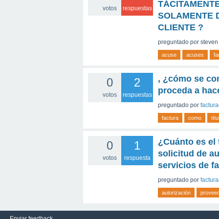
TÁCITAMENTE
votos
respuestas
SOLAMENTE D
CLIENTE ?
preguntado
por
steven
acuse
acuses
fa
, ¿cómo se con
0
2
proceda a hace
votos
respuestas
preguntado
por
factur
factura
como
títu
¿Cuánto es el
0
1
solicitud de a
votos
respuesta
servicios de f
preguntado
por
factur
autorización
provee
Enviar feedback