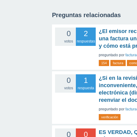
Preguntas relacionadas
¿El emisor rec
0
2
una factura u
votos
respuestas
y cómo está pr
preguntado
por
factur
154
factura
com
¿Si en la revi
0
1
inconveniente,
votos
respuesta
electrónica (d
reenviar el d
preguntado
por
factur
verificación
ES VERDAD, 
0
0