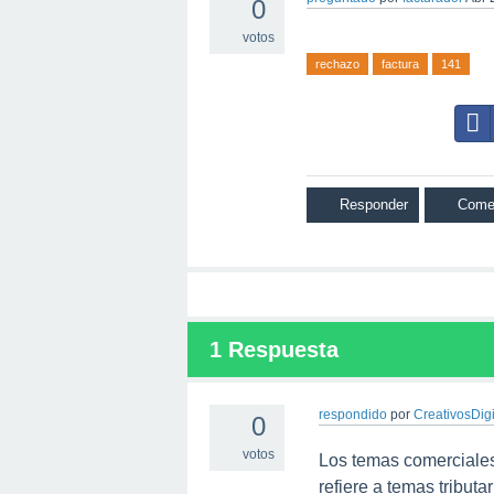
0
votos
rechazo
factura
141
1
Respuesta
respondido
por
CreativosDigi
0
votos
Los temas comerciales
refiere a temas tributa