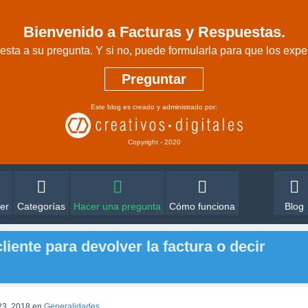
Bienvenido a Facturas y Respuestas.
sta a su pregunta. Y si no, puede formularla para que los expe
Preguntar
Este blog es creado y administrado por:
Copyright - 2020
er
Categorías
Hacer una pregunta
Cómo funciona
Blog
liente para devolver la factura o decir
23, 2018
en
Generalidades