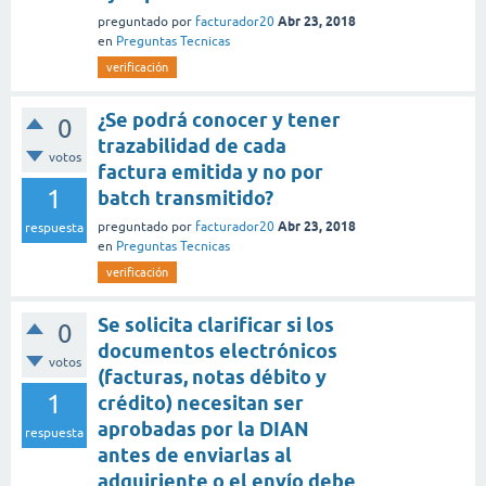
Abr 23, 2018
preguntado
por
facturador20
en
Preguntas Tecnicas
verificación
¿Se podrá conocer y tener
0
trazabilidad de cada
votos
factura emitida y no por
1
batch transmitido?
Abr 23, 2018
preguntado
por
facturador20
respuesta
en
Preguntas Tecnicas
verificación
Se solicita clarificar si los
0
documentos electrónicos
votos
(facturas, notas débito y
1
crédito) necesitan ser
aprobadas por la DIAN
respuesta
antes de enviarlas al
adquiriente o el envío debe