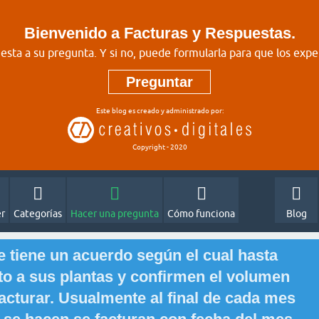
Bienvenido a Facturas y Respuestas.
sta a su pregunta. Y si no, puede formularla para que los expe
Preguntar
Este blog es creado y administrado por:
Copyright - 2020
er
Categorías
Hacer una pregunta
Cómo funciona
Blog
se tiene un acuerdo según el cual hasta
cto a sus plantas y confirmen el volumen
acturar. Usualmente al final de cada mes