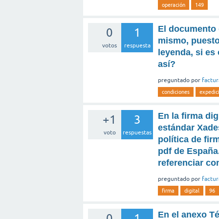
operación
149
El documento q
0
1
mismo, puesto 
votos
respuesta
leyenda, si es
así?
preguntado
por
factu
condiciones
expedic
En la firma di
+1
3
estándar Xades
voto
respuestas
política de fi
pdf de España
referenciar con
preguntado
por
factu
firma
digital
96
En el anexo Té
0
1