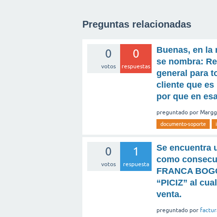
Preguntas relacionadas
Buenas, en la 
0
0
se nombra: Res
votos
respuestas
general para 
cliente que e
por que en esa
preguntado
por
Margg
documento-soporte
Se encuentra 
0
1
como consecue
votos
respuesta
FRANCA BOGOTA
“PICIZ” al cua
venta.
preguntado
por
factu