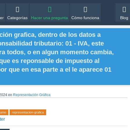
er
Categorías
Hacer una pregunta
Cómo funciona
Blog
ión grafica, dentro de los datos a
sabilidad tributario: 01 - IVA, este
ra todos, o en algun momento cambia,
 que es reponsable de impuesto al
 que en esa parte a el le aparece 01
 2024
en
Representación Gráfica
sumo
representacion-grafica
ter