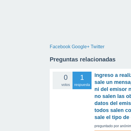
Facebook
Google+
Twitter
Preguntas relacionadas
Ingreso a real
0
1
sale un mensaj
votos
respuesta
ni del emisor 
no salen las ob
datos del emis
todos salen co
sale el tipo d
preguntado
por
anóni