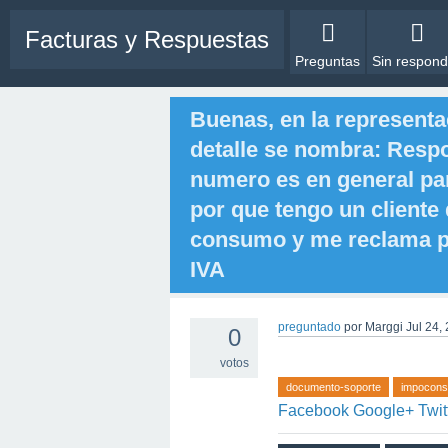
Facturas y Respuestas
Preguntas
Sin respond
Buenas, en la representac
detalle se nombra: Respon
numero es en general pa
por que tengo un cliente
consumo y me reclama por
IVA
preguntado
por
Marggi
Jul 24,
0
votos
documento-soporte
impocon
Facebook
Google+
Twit