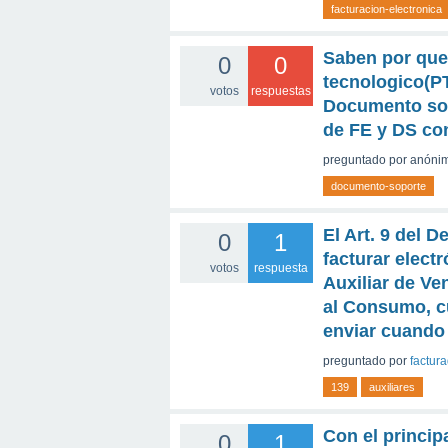
facturacion-electronica
Saben por que
0
0
tecnologico(P
votos
respuestas
Documento sopo
de FE y DS con
preguntado
por
anóni
documento-soporte
El Art. 9 del 
0
1
facturar elect
votos
respuesta
Auxiliar de Ve
al Consumo, c
enviar cuando 
preguntado
por
factur
139
auxiliares
Con el princip
0
1