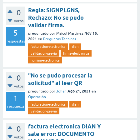
Regla: SIGNPLGNS,
0
Rechazo: No se pudo
votos
validar firma.
5
Nov 16,
preguntado
por
Maicol Martinez
2021
en
Preguntas Tecnicas
respuestas
facturacion-electronica
dian
validacion-previa
firma-electronica
nomina-electronica
"No se pudo procesar la
0
solicitud" al leer QR
votos
Ago 21, 2021
preguntado
por
Johan
en
1
Operación
facturacion-electronica
dian
respuesta
validacion-previa
factura electronica DIAN Y
0
sale error: DOCUMENTO
votos