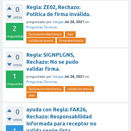
Regla: ZE02, Rechazo:
0
Política de firma inválida.
votos
Jul 26, 2021
preguntado
por
Vargas
en
2
Preguntas Tecnicas
facturacion-electronica
dian
respuestas
validacion-previa
firma-electronica
Regla: SIGNPLGNS,
0
Rechazo: No se pudo
votos
validar firma.
1
Jul 26, 2021
preguntado
por
Vargas
en
Preguntas Tecnicas
respuesta
facturacion-electronica
validacion-previa
dian
ayuda con Regla: FAK26,
0
Rechazo: Responsabilidad
votos
informada para receptor no
1
valida según lista.