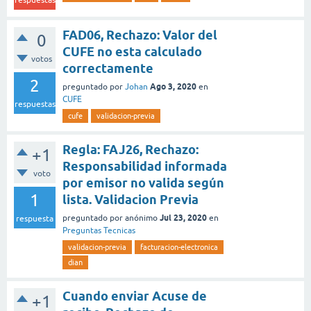
FAD06, Rechazo: Valor del
0
CUFE no esta calculado
votos
correctamente
2
Ago 3, 2020
preguntado
por
Johan
en
CUFE
respuestas
cufe
validacion-previa
Regla: FAJ26, Rechazo:
+1
Responsabilidad informada
voto
por emisor no valida según
1
lista. Validacion Previa
Jul 23, 2020
preguntado
por
anónimo
en
respuesta
Preguntas Tecnicas
validacion-previa
facturacion-electronica
dian
Cuando enviar Acuse de
+1