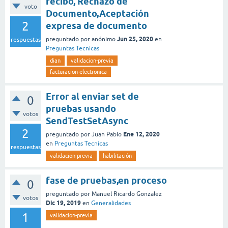
recibo, Rechazo de
voto
Documento,Aceptación
2
expresa de documento
Jun 25, 2020
preguntado
por
anónimo
en
respuestas
Preguntas Tecnicas
dian
validacion-previa
facturacion-electronica
Error al enviar set de
0
pruebas usando
votos
SendTestSetAsync
2
Ene 12, 2020
preguntado
por
Juan Pablo
en
Preguntas Tecnicas
respuestas
validacion-previa
habilitación
fase de pruebas,en proceso
0
preguntado
por
Manuel Ricardo Gonzalez
votos
Dic 19, 2019
en
Generalidades
1
validacion-previa