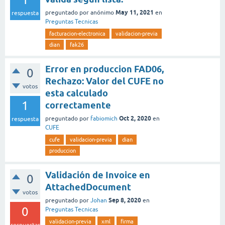
May 11, 2021
preguntado
por
anónimo
en
respuesta
Preguntas Tecnicas
facturacion-electronica
validacion-previa
dian
fak26
Error en produccion FAD06,
0
Rechazo: Valor del CUFE no
votos
esta calculado
1
correctamente
Oct 2, 2020
preguntado
por
fabiomich
en
respuesta
CUFE
cufe
validacion-previa
dian
produccion
Validación de Invoice en
0
AttachedDocument
votos
Sep 8, 2020
preguntado
por
Johan
en
0
Preguntas Tecnicas
validacion-previa
xml
firma
respuestas