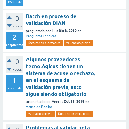
respuesta
Batch en proceso de
0
validación DIAN
votos
Dic 3, 2019
preguntado
por
Luis
en
2
Preguntas Tecnicas
facturacion-electronica
validacion-previa
respuestas
Algunos proveedores
0
tecnológicos tienen un
votos
sistema de acuse o rechazo,
1
en el esquema de
validación previa, esto
respuesta
sigue siendo obligatorio
Oct 11, 2019
preguntado
por
Andres
en
Acuse de Recibo
validacion-previa
facturacion-electronica
Problemas al validar nota