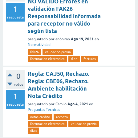
NO VALIDO Errores en
1
validación FAK26
Responsabilidad informada
respuesta
para receptor no válido
según lista
Ago 19, 2021
preguntado
por
anónimo
en
Normatividad
fak26
validacion-previa
facturacion-electronica
dian
facturas
Regla: CAJ50, Rechazo.
0
Regla: CBE06, Rechazo.
votos
Ambiente habilitación -
1
Nota Crédito
Ago 4, 2021
preguntado
por
Camilo
en
respuesta
Preguntas Tecnicas
notas-credito
rechazo
facturacion-electronica
validacion-previa
dian