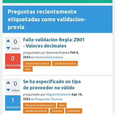
Preguntas recientemente
etiquetadas como validacion-
previa
Fallo validacion Regla: ZB01
0
- Valores decimales
votos
Feb 8,
preguntado
por
Sistemas Enlinea
0
2024
en
Nòmina Electrònica
nomina-electronica
validacion-previa
respuestas
dian
Se ha especificado un tipo
0
de proveedor no válido
votos
Ago 18,
preguntado
por
Miguel Arismendi
1
2022
en
Preguntas Tecnicas
facturacion-electronica
dian
respuesta
validacion-previa
facturas
proveedor